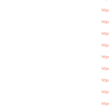
http
http
http
http
http
http
http
http
http