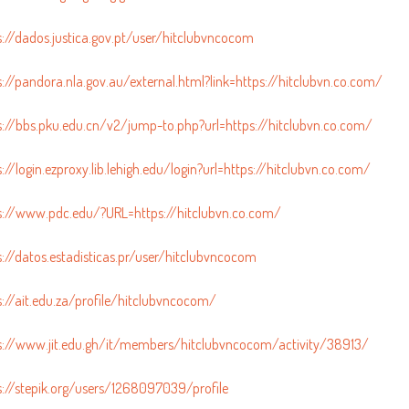
s://dados.justica.gov.pt/user/hitclubvncocom
s://pandora.nla.gov.au/external.html?link=https://hitclubvn.co.com/
s://bbs.pku.edu.cn/v2/jump-to.php?url=https://hitclubvn.co.com/
://login.ezproxy.lib.lehigh.edu/login?url=https://hitclubvn.co.com/
s://www.pdc.edu/?URL=https://hitclubvn.co.com/
s://datos.estadisticas.pr/user/hitclubvncocom
s://ait.edu.za/profile/hitclubvncocom/
s://www.jit.edu.gh/it/members/hitclubvncocom/activity/38913/
s://stepik.org/users/1268097039/profile