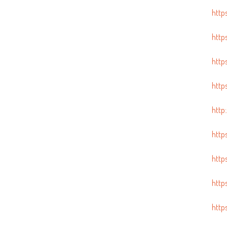
http
http
http
http
http
http
http
http
http