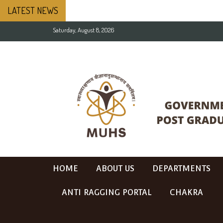
LATEST NEWS
Saturday, August 8, 2026
HOME
ABOUT US
DEPARTMENTS
ANTI RAGGING PORTAL
CHAKRA