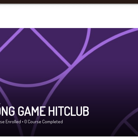
NG GAME HITCLUB
se Enrolled
•
0
Course Completed