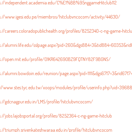
s://independent.academia.edu/C%E1%BB%95nggameHitclub112
s://www.igesi.edu.pe/miembros/hitclubvncocom/activity/44630/
s://careers.coloradopublichealth.org/profiles/8252340-c-ng-game-hitcl
s://alumni.life.edu/sslpage.aspx?pid=260&dgs884=3&tid884=60353&ri
s://open.mit.edu/profile/01KR642690BZ9FQTNY82F9BGNS/
s://alumni.bowdoin.edu/reunion/page.aspx?pid=1111&dgs6717=3&rid671
://www.stes.tyc.edu.tw/xoops/modules/profile/userinfo.php?uid=3968
s://gdcnagpur.edu.in/LMS/profile/hitclubvncocom/
s://jobs.lajobsportal.org/profiles/8252364-c-ng-game-hitclub
s://triumph.srivenkateshwaraa.edu.in/profile/hitclubvncocom