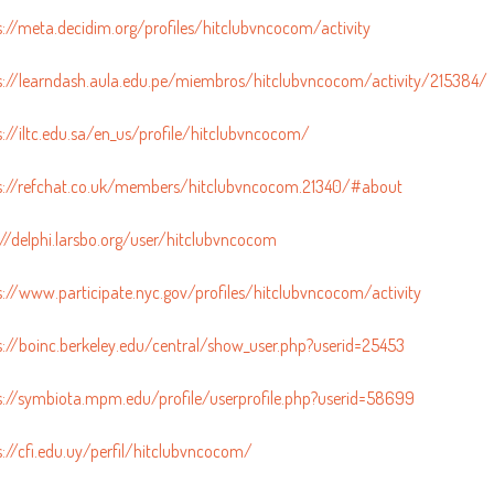
s://meta.decidim.org/profiles/hitclubvncocom/activity
s://learndash.aula.edu.pe/miembros/hitclubvncocom/activity/215384/
s://iltc.edu.sa/en_us/profile/hitclubvncocom/
s://refchat.co.uk/members/hitclubvncocom.21340/#about
://delphi.larsbo.org/user/hitclubvncocom
s://www.participate.nyc.gov/profiles/hitclubvncocom/activity
s://boinc.berkeley.edu/central/show_user.php?userid=25453
s://symbiota.mpm.edu/profile/userprofile.php?userid=58699
s://cfi.edu.uy/perfil/hitclubvncocom/