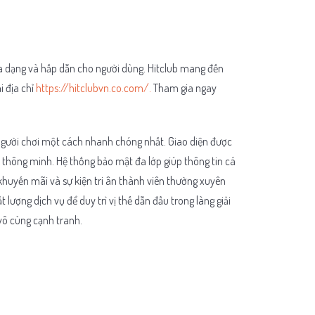
 đa dạng và hấp dẫn cho người dùng. Hitclub mang đến
 địa chỉ
https://hitclubvn.co.com/.
Tham gia ngay
 người chơi một cách nhanh chóng nhất. Giao diện được
ại thông minh. Hệ thống bảo mật đa lớp giúp thông tin cá
khuyến mãi và sự kiện tri ân thành viên thường xuyên
 lượng dịch vụ để duy trì vị thế dẫn đầu trong làng giải
 vô cùng cạnh tranh.