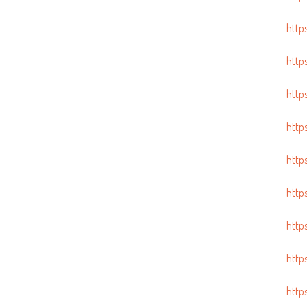
http
http
http
https
http
http
http
http
http