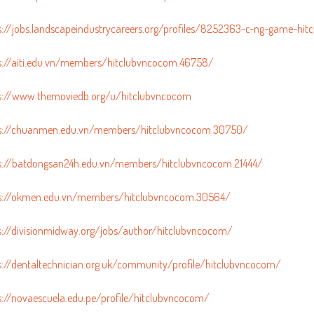
s://jobs.landscapeindustrycareers.org/profiles/8252363-c-ng-game-hitc
s://aiti.edu.vn/members/hitclubvncocom.46758/
s://www.themoviedb.org/u/hitclubvncocom
s://chuanmen.edu.vn/members/hitclubvncocom.30750/
s://batdongsan24h.edu.vn/members/hitclubvncocom.21444/
s://okmen.edu.vn/members/hitclubvncocom.30564/
s://divisionmidway.org/jobs/author/hitclubvncocom/
s://dentaltechnician.org.uk/community/profile/hitclubvncocom/
s://novaescuela.edu.pe/profile/hitclubvncocom/