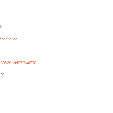
ub
d884=78433
7=59829&tid6717=41700
850