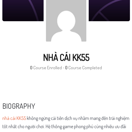
NHÀ CÁI KK55
0
Course Enrolled
•
0
Course Completed
BIOGRAPHY
nhà cái KK55
không ngừng cải tiến dịch vụ nhằm mang đến trải nghiệm
tốt nhất cho người chơi. Hệ thống game phong phú cùng nhiều ưu đãi