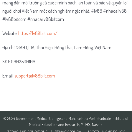
mang đến môi trường cá cược minh bạch, an toàn và bảo vệ quyền lợi
người chơi Việt Nam một cách nghiêm ngặt nhất. #lv88 #nhacailv88
#lv88bitcom #nhacailv88bitcom
Website:
https://lv88b.it.com/
Địa chỉ: 1389 QL1A, Thái Hiệp, Hồng Thái, Lâm Đồng, Việt Nam
SĐT: 0902500106
Email:
support@lv88b.it.com
© 2024 Government Medical College and Maharashtra Post Graduate Institute of
Medical Education and Research, MUHS, Nashik.