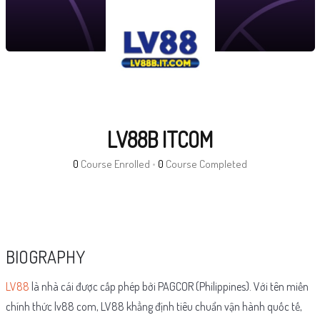
LV88B ITCOM
0
Course Enrolled
•
0
Course Completed
BIOGRAPHY
LV88
là nhà cái được cấp phép bởi PAGCOR (Philippines). Với tên miền
chính thức lv88 com, LV88 khẳng định tiêu chuẩn vận hành quốc tế,