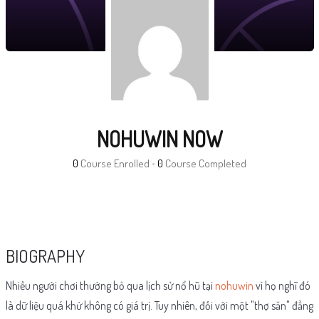
NOHUWIN NOW
0
Course Enrolled
•
0
Course Completed
BIOGRAPHY
Nhiều người chơi thường bỏ qua lịch sử nổ hũ tại
nohuwin
vì họ nghĩ đó
là dữ liệu quá khứ không có giá trị. Tuy nhiên, đối với một "thợ săn" đẳng