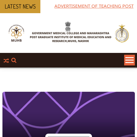
ADVERTISEMENT OF TEACHING POST
LATEST NEWS