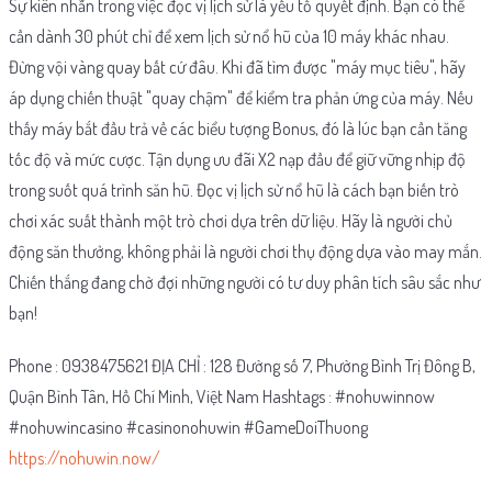
Sự kiên nhẫn trong việc đọc vị lịch sử là yếu tố quyết định. Bạn có thể
cần dành 30 phút chỉ để xem lịch sử nổ hũ của 10 máy khác nhau.
Đừng vội vàng quay bất cứ đâu. Khi đã tìm được "máy mục tiêu", hãy
áp dụng chiến thuật "quay chậm" để kiểm tra phản ứng của máy. Nếu
thấy máy bắt đầu trả về các biểu tượng Bonus, đó là lúc bạn cần tăng
tốc độ và mức cược. Tận dụng ưu đãi X2 nạp đầu để giữ vững nhịp độ
trong suốt quá trình săn hũ. Đọc vị lịch sử nổ hũ là cách bạn biến trò
chơi xác suất thành một trò chơi dựa trên dữ liệu. Hãy là người chủ
động săn thưởng, không phải là người chơi thụ động dựa vào may mắn.
Chiến thắng đang chờ đợi những người có tư duy phân tích sâu sắc như
bạn!
Phone : 0938475621 ĐỊA CHỈ : 128 Đường số 7, Phường Bình Trị Đông B,
Quận Bình Tân, Hồ Chí Minh, Việt Nam Hashtags : #nohuwinnow
#nohuwincasino #casinonohuwin #GameDoiThuong
https://nohuwin.now/