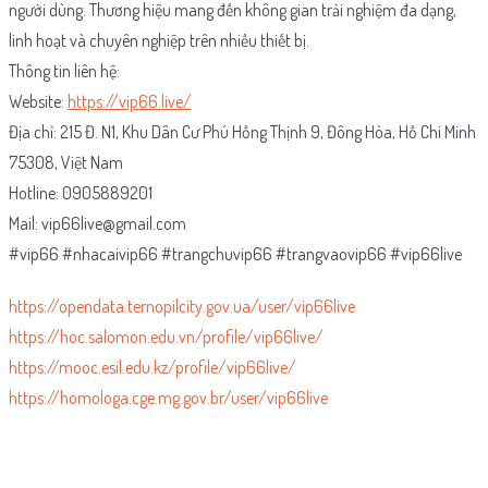
người dùng. Thương hiệu mang đến không gian trải nghiệm đa dạng,
linh hoạt và chuyên nghiệp trên nhiều thiết bị.
Thông tin liên hệ:
Website:
https://vip66.live/
Địa chỉ: 215 Đ. N1, Khu Dân Cư Phú Hồng Thịnh 9, Đông Hòa, Hồ Chí Minh
75308, Việt Nam
Hotline: 0905889201
Mail: vip66live@gmail.com
#vip66 #nhacaivip66 #trangchuvip66 #trangvaovip66 #vip66live
https://opendata.ternopilcity.gov.ua/user/vip66live
https://hoc.salomon.edu.vn/profile/vip66live/
https://mooc.esil.edu.kz/profile/vip66live/
https://homologa.cge.mg.gov.br/user/vip66live