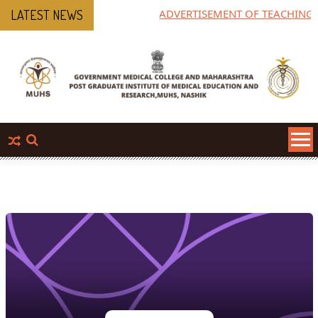
ADVERTISEMENT OF TEACHING 
LATEST NEWS